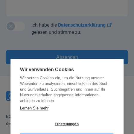
Ich habe die
Datenschutzerklärung
gelesen und stimme zu.
Wir verwenden Cookies
Wir setzen Cookies ein, um die Nutzung unserer
Webseiten zu analysieren, einschließlich des Such
und Surfverlaufs, Suchbegriffen und Ihnen auf Ihr
Nutzungsverhalten angepasste Informationen
anbieten zu können.
Lernen Sie mehr
Börse Inside verfügt über 30 Jahre Erfahrung und zählt zu
den führenden Finanzinformationsmedien Deutschlands.
Einstellungen