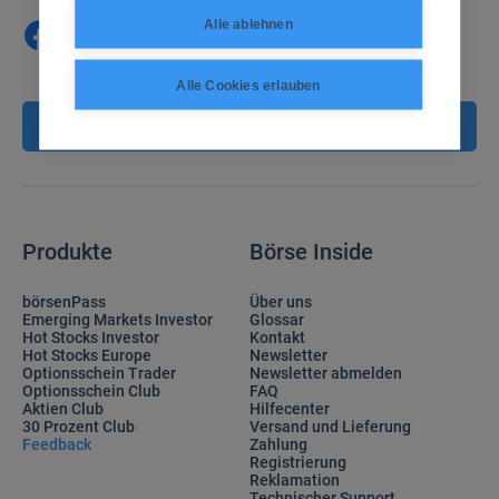
Alle ablehnen
Alle Cookies erlauben
Vertrag kündigen
Produkte
Börse Inside
börsenPass
Über uns
Emerging Markets Investor
Glossar
Hot Stocks Investor
Kontakt
Hot Stocks Europe
Newsletter
Optionsschein Trader
Newsletter abmelden
Optionsschein Club
FAQ
Aktien Club
Hilfecenter
30 Prozent Club
Versand und Lieferung
Feedback
Zahlung
Registrierung
Reklamation
Technischer Support