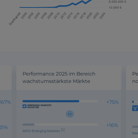
Performance 2025 im Bereich
Pe
wachstumsstärkste Märkte
no
167%
+75%
vs.
+16%
21%
[1]
MSCI Emerging Markets
Na