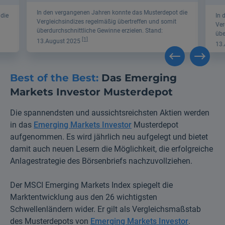
In den vergangenen Jahren konnte das Musterdepot die
In 
die
Vergleichsindizes regelmäßig übertreffen und somit
Ver
überdurchschnittliche Gewinne erzielen. Stand:
übe
[1]
13.August 2025
13
Best of the Best:
Das Emerging
Markets Investor Musterdepot
Die spannendsten und aussichtsreichsten Aktien werden
in das
Emerging Markets Investor
Musterdepot
aufgenommen. Es wird jährlich neu aufgelegt und bietet
damit auch neuen Lesern die Möglichkeit, die erfolgreiche
Anlagestrategie des Börsenbriefs nachzuvollziehen.
Der MSCI Emerging Markets Index spiegelt die
Marktentwicklung aus den 26 wichtigsten
Schwellenländern wider.
Er gilt als Vergleichsmaßstab
des Musterdepots von
Emerging Markets Investor
.