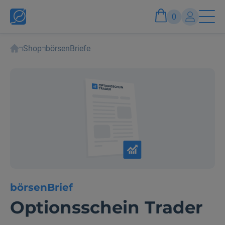
0
Startseite
Shop
börsenBriefe
Konto
Anmelden und Vorteile genießen
börsenBrief
Optionsschein Trader