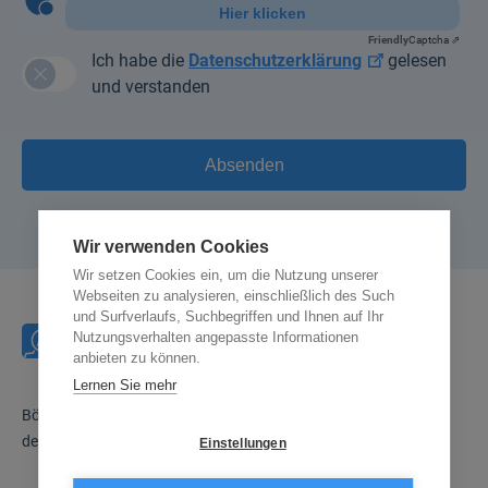
Hier klicken
Friendly
Captcha ⇗
Ich habe die
Datenschutzerklärung
gelesen
und verstanden
Wir verwenden Cookies
Wir setzen Cookies ein, um die Nutzung unserer
Webseiten zu analysieren, einschließlich des Such
und Surfverlaufs, Suchbegriffen und Ihnen auf Ihr
Nutzungsverhalten angepasste Informationen
anbieten zu können.
Lernen Sie mehr
Börse Inside verfügt über 30 Jahre Erfahrung und zählt zu
den führenden Finanzinformationsmedien Deutschlands.
Einstellungen