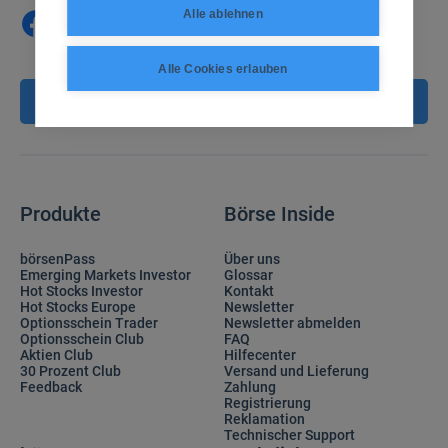
Alle ablehnen
Alle Cookies erlauben
Vertrag kündigen
Produkte
Börse Inside
börsenPass
Über uns
Emerging Markets Investor
Glossar
Hot Stocks Investor
Kontakt
Hot Stocks Europe
Newsletter
Optionsschein Trader
Newsletter abmelden
Optionsschein Club
FAQ
Aktien Club
Hilfecenter
30 Prozent Club
Versand und Lieferung
Feedback
Zahlung
Registrierung
Reklamation
Technischer Support