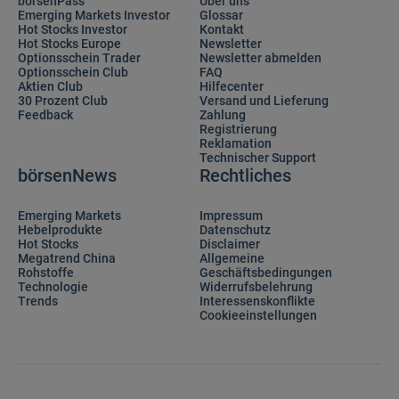
börsenPass
Über uns
Emerging Markets Investor
Glossar
Hot Stocks Investor
Kontakt
Hot Stocks Europe
Newsletter
Optionsschein Trader
Newsletter abmelden
Optionsschein Club
FAQ
Aktien Club
Hilfecenter
30 Prozent Club
Versand und Lieferung
Feedback
Zahlung
Registrierung
Reklamation
Technischer Support
börsenNews
Rechtliches
Emerging Markets
Impressum
Hebelprodukte
Datenschutz
Hot Stocks
Disclaimer
Megatrend China
Allgemeine
Rohstoffe
Geschäftsbedingungen
Technologie
Widerrufsbelehrung
Trends
Interessenskonflikte
Cookieeinstellungen