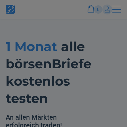
0
Konto
1 Monat
alle
Anmelden und Vorteile genießen
börsenBriefe
kostenlos
testen
An allen Märkten
erfolgreich traden!