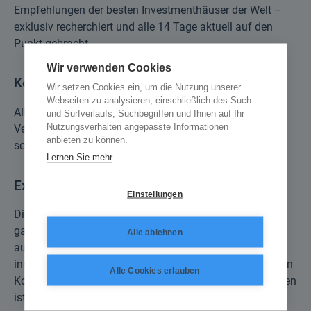
Empfehlungen der besten Investmenthäuser der Welt –
exklusiv recherchiert und alle 14 Tage aktuell auf den
Punkt gebracht.
Wir verwenden Cookies
Konkrete Kauf- und Verkaufsempfehlungen
Wir setzen Cookies ein, um die Nutzung unserer
Webseiten zu analysieren, einschließlich des Such
Alle vorgestellten Werte werden von der Kauf- bis zur
und Surfverlaufs, Suchbegriffen und Ihnen auf Ihr
Nutzungsverhalten angepasste Informationen
Verkaufsempfehlung kontinuierlich begleitet – auch in
anbieten zu können.
schwierigen Marktphasen.
Lernen Sie mehr
Exklusives Musterdepot
Einstellungen
Die Musterdepots wurden vielfach als erfolgreichste in
ganz Deutschland ausgezeichnet. Dieser Erfolg basiert
Alle ablehnen
auf besten Verbindungen zu den führenden
institutionellen Adressen in aller Welt und einem globalen
Alle Cookies erlauben
Korrespondentennetz, das in allen Finanzzentren vertreten
ist.