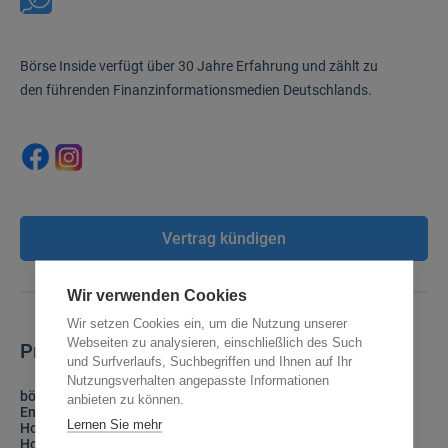
Börse Inside verfügt über 30 Jahre Erfahrung und zählt zu
den führenden Finanzinformationsmedien Deutschlands.
Vertrag kündigen
Wir verwenden Cookies
Wir setzen Cookies ein, um die Nutzung unserer
Webseiten zu analysieren, einschließlich des Such
Produkte
Börse Inside
und Surfverlaufs, Suchbegriffen und Ihnen auf Ihr
Nutzungsverhalten angepasste Informationen
börsenPass
Über uns
anbieten zu können.
Emerging Markets Investor
Glossar
Lernen Sie mehr
Hot Stocks Investor
Kontakt
Hot Stocks Europe
Newsletter