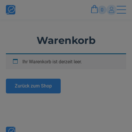
0
Konto
Warenkorb
Anmelden und Vorteile genießen
Ihr Warenkorb ist derzeit leer.
Zurück zum Shop