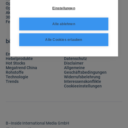
Optionsschein Trader
Newsletter abmelden
Optionsschein Club
FAQ
Einstellungen
Aktien Club
Hilfecenter
30 Prozent Club
Versand und Lieferung
Feedback
Zahlung
Alle ablehnen
Registrierung
Reklamation
Technischer Support
Alle Cookies erlauben
börsenNews
Rechtliches
Emerging Markets
Impressum
Hebelprodukte
Datenschutz
Hot Stocks
Disclaimer
Megatrend China
Allgemeine
Rohstoffe
Geschäftsbedingungen
Technologie
Widerrufsbelehrung
Trends
Interessenskonflikte
Cookieeinstellungen
B–Inside International Media GmbH