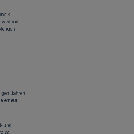
ne KI-
tweit mit
 Mengen
nigen Jahren
e erneut.
d- und
rales