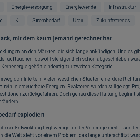
Energieversorgung
Energiewende
Infrastruktur
ie
KI
Strombedarf
Uran
Zukunftstrends
ack, mit dem kaum jemand gerechnet hat
icklungen an den Märkten, die sich lange ankündigen. Und es gibt
eder auftauchen, obwohl sie eigentlich schon abgeschrieben ware
 Kernenergie gehört eindeutig zur zweiten Kategorie.
inweg dominierte in vielen westlichen Staaten eine klare Richtun
, rein in erneuerbare Energien. Reaktoren wurden stillgelegt, Pro
vestitionen zurückgefahren. Doch genau diese Haltung beginnt s
erändern.
edarf explodiert
 dieser Entwicklung liegt weniger in der Vergangenheit – sondern
n die Welt steht vor einem Problem, das lange unterschätzt wu