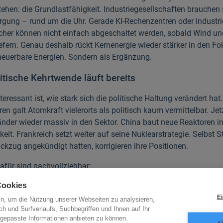
ehen: die Grundlastfähigkeit. Industriegesellschaften brauchen 
rgung – rund um die Uhr. Gerade KI-Rechenzentren oder industri
her können nicht einfach abgeschaltet werden, sobald Wind u
efern. Genau deshalb rückt Kernenergie wieder stärker in den Fok
rneuerbare Energien. Sondern als Ergänzung.
itische Kehrtwende läuft bereits
eressant ist, wie stark sich die politische Haltung verändert hat
n galt Atomkraft vielerorts als politisch kaum vermittelbar. Jet
änder wieder massiv in den Sektor. China baut neue Reaktoren i
it. Frankreich setzt weiter auf seine Nuklearstrategie. Selbst S
ckzug angekündigt hatten, korrigieren ihre Positionen.
afür sind nachvollziehbar:
gungssicherheit
Cookies
nder Strombedarf
Ei
in, um die Nutzung unserer Webseiten zu analysieren,
itische Unabhängigkeit
ch und Surfverlaufs, Suchbegriffen und Ihnen auf Ihr
iele
gepasste Informationen anbieten zu können.