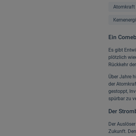
Atomkraft
Kernenerg
Ein Comeb
Es gibt Entw
plötzlich wi
Rückkehr der
Über Jahre h
der Atomkraft
gestoppt, In
spürbar zu v
Der Stromb
Der Auslöser
Zukunft. Den