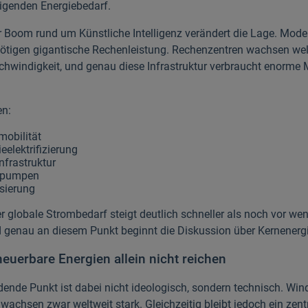
eigenden Energiebedarf.
r Boom rund um Künstliche Intelligenz verändert die Lage. Moder
tigen gigantische Rechenleistung. Rechenzentren wachsen wel
hwindigkeit, und genau diese Infrastruktur verbraucht enorme
n:
mobilität
ieelektrifizierung
nfrastruktur
pumpen
isierung
er globale Strombedarf steigt deutlich schneller als noch vor we
d genau an diesem Punkt beginnt die Diskussion über Kernenergi
uerbare Energien allein nicht reichen
dende Punkt ist dabei nicht ideologisch, sondern technisch. Win
wachsen zwar weltweit stark. Gleichzeitig bleibt jedoch ein zent