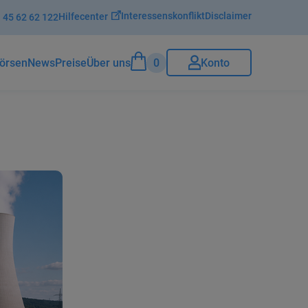
Interessenskonflikt
Disclaimer
Hilfecenter
 45 62 62 122
0
Konto
örsenNews
Preise
Über uns