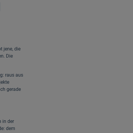
 jene, die
n. Die
g: raus aus
jekte
ich gerade
 in der
rde: dem