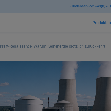
Kundenservice:
+49(0)761
Produkte
b
kraft-Renaissance: Warum Kernenergie plötzlich zurückkehrt