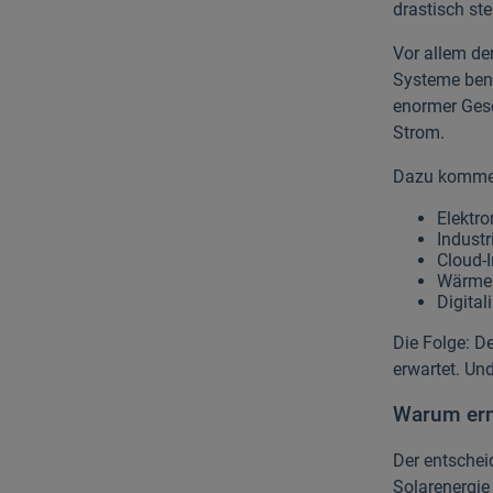
drastisch st
Vor allem de
Systeme benö
enormer Gesc
Strom.
Dazu komme
Elektro
Industr
Cloud-I
Wärme
Digital
Die Folge: D
erwartet. Un
Warum erne
Der entschei
Solarenergie 