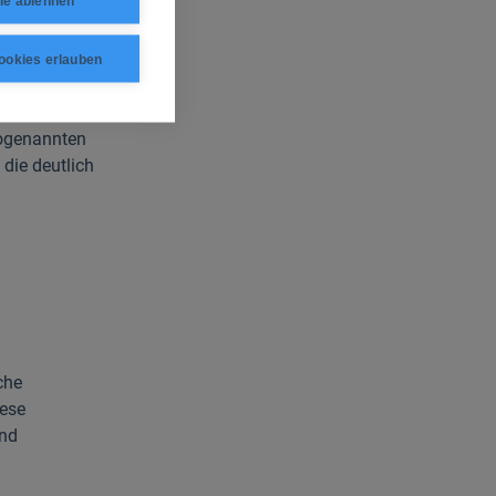
le ablehnen
norme Mengen
ookies erlauben
sogenannten
die deutlich
che
iese
end