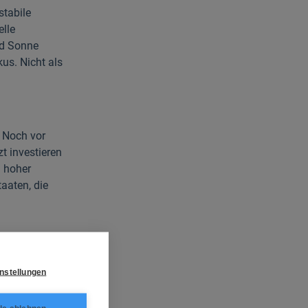
stabile
elle
nd Sonne
us. Nicht als
. Noch vor
zt investieren
n hoher
taaten, die
nstellungen