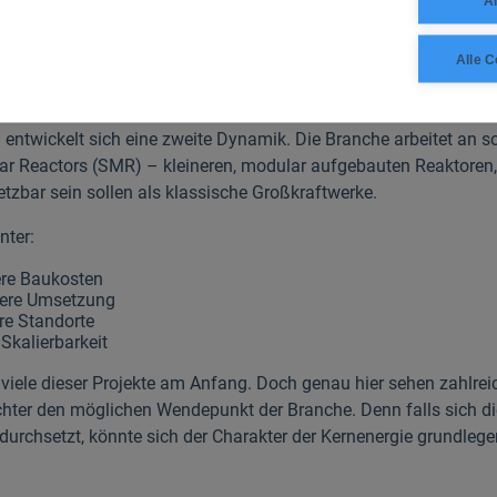
Al
wird zunehmend klar: Eine moderne Volkswirtschaft braucht e
 Energie.
Alle C
aktoren, große Erwartungen
u entwickelt sich eine zweite Dynamik. Die Branche arbeitet an 
r Reactors (SMR) – kleineren, modular aufgebauten Reaktoren, 
setzbar sein sollen als klassische Großkraftwerke.
nter:
ere Baukosten
lere Umsetzung
ere Standorte
Skalierbarkeit
viele dieser Projekte am Anfang. Doch genau hier sehen zahlrei
ter den möglichen Wendepunkt der Branche. Denn falls sich d
durchsetzt, könnte sich der Charakter der Kernenergie grundleg