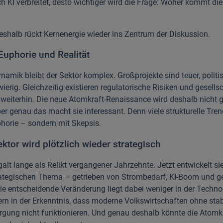
ch KI verbreitet, desto wichtiger wird die Frage: Woher kommt die
shalb rückt Kernenergie wieder ins Zentrum der Diskussion.
uphorie und Realität
ynamik bleibt der Sektor komplex. Großprojekte sind teuer, politi
ierig. Gleichzeitig existieren regulatorische Risiken und gesells
weiterhin. Die neue Atomkraft-Renaissance wird deshalb nicht g
ber genau das macht sie interessant. Denn viele strukturelle Tre
phorie – sondern mit Skepsis.
Sektor wird plötzlich wieder strategisch
alt lange als Relikt vergangener Jahrzehnte. Jetzt entwickelt si
ategischen Thema – getrieben von Strombedarf, KI-Boom und g
Die entscheidende Veränderung liegt dabei weniger in der Techno
ern in der Erkenntnis, dass moderne Volkswirtschaften ohne stab
rgung nicht funktionieren. Und genau deshalb könnte die Atomkr