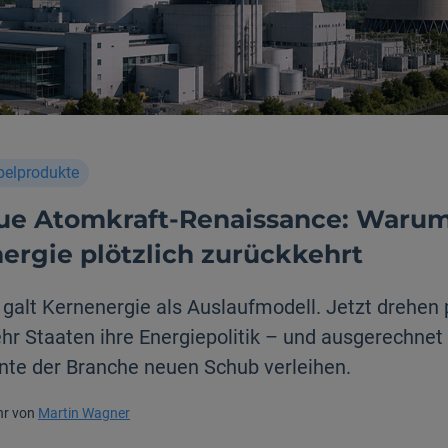
belprodukte
ue Atomkraft-Renaissance: Waru
ergie plötzlich zurückkehrt
galt Kernenergie als Auslaufmodell. Jetzt drehen p
r Staaten ihre Energiepolitik – und ausgerechnet 
te der Branche neuen Schub verleihen.
Uhr von
Martin Wagner