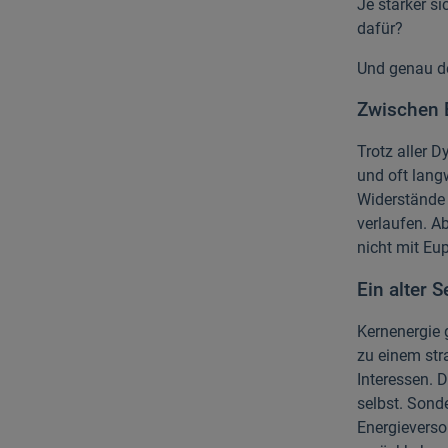
Je stärker si
dafür?
Und genau de
Zwischen E
Trotz aller D
und oft langw
Widerstände 
verlaufen. A
nicht mit Eu
Ein alter 
Kernenergie g
zu einem str
Interessen. 
selbst. Sond
Energieverso