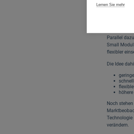
Lernen Sie mehr
Denn eines 
verlässlicher
Kleine Re
Parallel daz
Small Modula
flexibler ein
Die Idee dahi
gering
schnel
flexibl
höhere 
Noch stehen 
Marktbeobach
Technologie 
verändern.