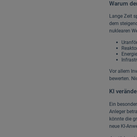
Warum der
Lange Zeit s
dem steigend
nuklearen We
Uranfö
Reakto
Energi
Infrast
Vor allem In
bewerten. Ni
KI verände
Ein besonder
Anleger betr
könnte die g
neue KI-Anwe