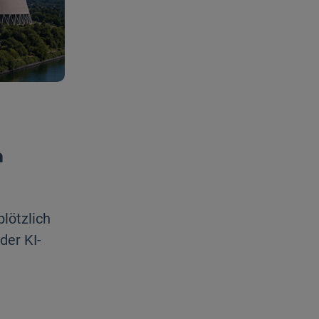
m
lötzlich
der KI-