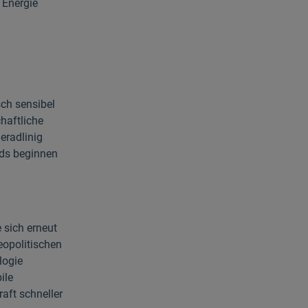
 Energie
sch sensibel
chaftliche
eradlinig
nds beginnen
e sich erneut
eopolitischen
logie
ile
aft schneller