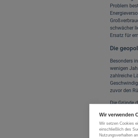
Problem best
Energieverso
Großverbrauc
schwächer li
Ersatz für e
Die geopol
Besonders int
wenigen Jahre
zahlreiche L
Geschwindigke
zuvor den Rü
Die Gründe d
Versor
Wir verwenden 
steige
Wir setzen Cookies e
geopol
einschließlich des Su
Klimaz
Nutzungsverhalten an