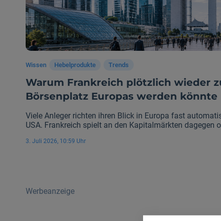
Wissen
Hebelprodukte
Trends
Warum Frankreich plötzlich wieder
Börsenplatz Europas werden könnte
Viele Anleger richten ihren Blick in Europa fast automat
USA. Frankreich spielt an den Kapitalmärkten dagegen o
genau das könnte sich jetzt ändern. Politische Verände
3. Juli 2026, 10:59 Uhr
ein wiedererstarkender Bankensektor sorgen dafür, dass 
einem der spannendsten Finanzplätze Europas werden k
Werbeanzeige