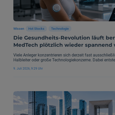
Wissen
Hot Stocks
Technologie
Die Gesundheits-Revolution läuft be
MedTech plötzlich wieder spannend 
Viele Anleger konzentrieren sich derzeit fast ausschließli
Halbleiter oder große Technologiekonzerne. Dabei entsteh
Zukunftsmarkt, der in den kommenden Jahren mindest
9. Juli 2026, 9:29 Uhr
könnte: digitale Medizintechnologie. Neue Sensorlösunge
personalisierte Gesundheitsüberwachung verändern ger
Medizin funktioniert. Besonders ein Bereich wächst dabei 
Investoren bislang erwarten.