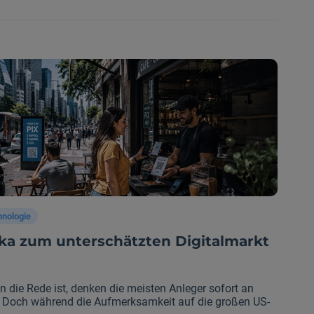
 begleiten könnte: Der globale Ölmarkt wirkt deutlich
teilnehmer derzeit annehmen.
hnologie
a zum unterschätzten Digitalmarkt
 die Rede ist, denken die meisten Anleger sofort an
 Doch während die Aufmerksamkeit auf die großen US-