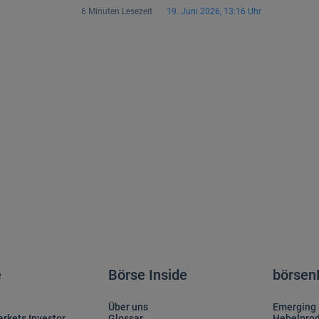
Technologiekonzerne gerichtet
te
6 Minuten Lesezeit
19. Juni 2026, 13:16 Uhr
neue Generation digitaler Öko
Jahre des E-Commerce in den 
Nachholpotenzial.
e
Börse Inside
börse
Über uns
Emerging 
rkets Investor
Glossar
Hebelpro