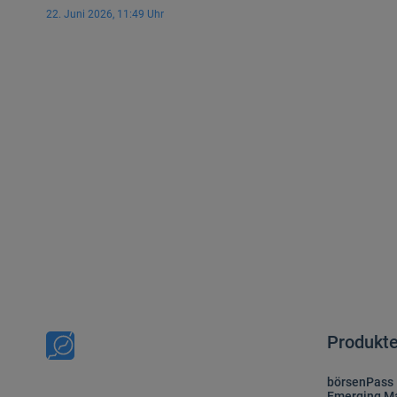
mehr als nur eine kurzfristige Marktbewegung sein könn
22. Juni 2026, 11:49 Uhr
Produkt
börsenPass
Emerging Ma