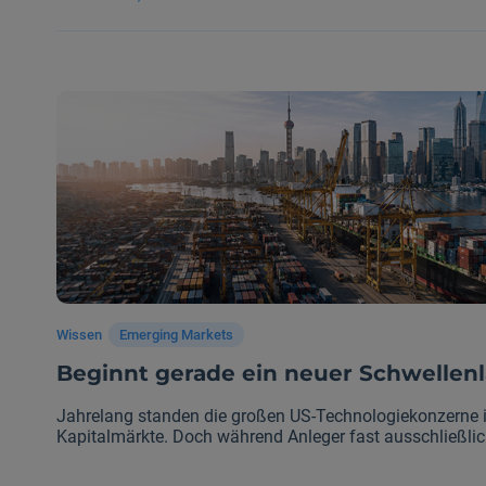
den viele Investoren bislang übersehen: auf Baustellen.
von KI-Infrastruktur schafft plötzlich Gewinner in einer
dem Tech-Sektor verbindet.
Wissen
Emerging Markets
Beginnt gerade ein neuer Schwellen
Jahrelang standen die großen US-Technologiekonzerne i
Kapitalmärkte. Doch während Anleger fast ausschließli
Silicon Valley blickten, entwickelte sich im Hintergrund e
Schwellenländer gewinnen wieder an Dynamik – und viele