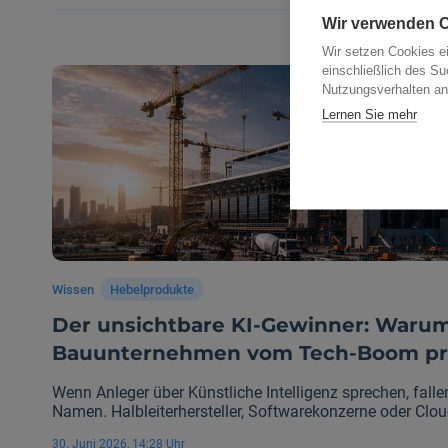
Wir verwenden 
Wir setzen Cookies e
einschließlich des Su
Nutzungsverhalten an
Lernen Sie mehr
Wissen
Hebelprodukte
Der unsichtbare KI-Gewinner: Warum
Bauunternehmen vom Tech-Boom pro
Wenn Anleger über Künstliche Intelligenz sprechen, fall
Namen. Halbleiterhersteller, Softwarekonzerne oder Clou
Diskussion. Doch der eigentliche Milliardenboom spielt s
30. Juni 2026, 14:28 Uhr