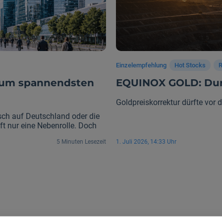
Einzelempfehlung
Hot Stocks
R
 zum spannendsten
EQUINOX GOLD: Dur
Goldpreiskorrektur dürfte vor
isch auf Deutschland oder die
ft nur eine Nebenrolle. Doch
rungen, neue Marktimpulse und
5 Minuten Lesezeit
1. Juli 2026, 14:33 Uhr
Paris plötzlich wieder zu
önnte.