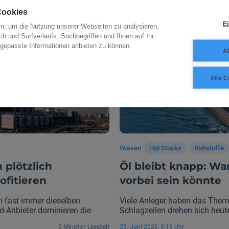
Cookies
Ei
in, um die Nutzung unserer Webseiten zu analysieren,
ch und Surfverlaufs, Suchbegriffen und Ihnen auf Ihr
gepasste Informationen anbieten zu können.
Al
Alle C
Wissen
Hot Stocks
Rohstoffe
 plötzlich
Öl bleibt knapp: Wa
fitieren
vorbei sein könnte
en fast immer dieselben
Viele Anleger haben das Thema
d-Anbieter dominieren die
Schlagzeilen drehen sich heute
ich längst an einem Ort ab,
geopolitische Konflikte. Doch 
5 Minuten Lesezeit
23. Juni 2026, 9:19 Uhr