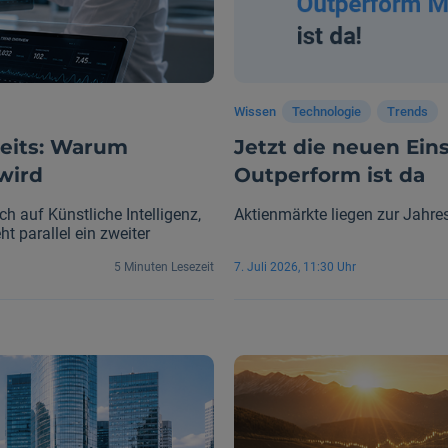
Wissen
Technologie
Trends
reits: Warum
Jetzt die neuen Ein
wird
Outperform ist da
ch auf Künstliche Intelligenz,
Aktienmärkte liegen zur Jahre
t parallel ein zweiter
ens genauso spannend werden
5 Minuten Lesezeit
7. Juli 2026, 11:30 Uhr
n, intelligente Diagnostik und
ade fundamental, wie moderne
deutlich schneller als viele