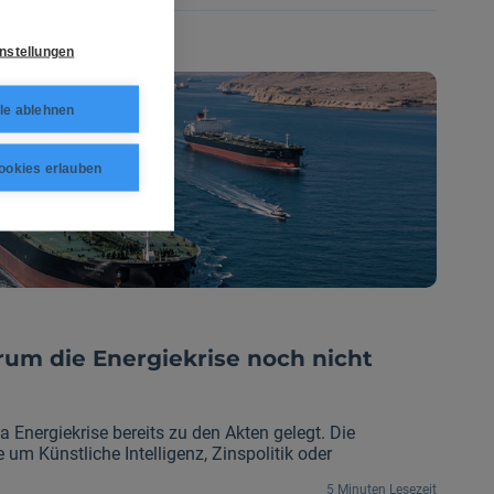
nstellungen
le ablehnen
ookies erlauben
rum die Energiekrise noch nicht
 Energiekrise bereits zu den Akten gelegt. Die
 um Künstliche Intelligenz, Zinspolitik oder
im Hintergrund bleibt ein Problem bestehen, das die
5 Minuten Lesezeit