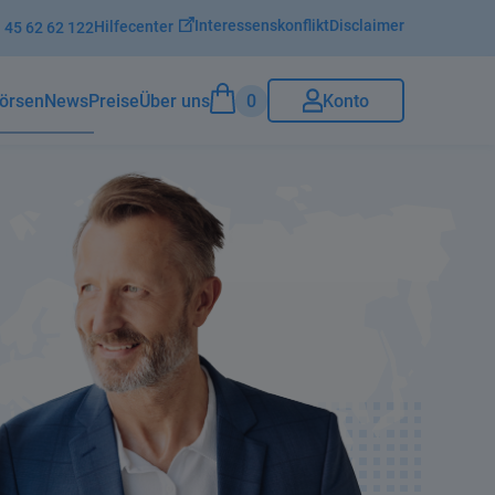
Interessenskonflikt
Disclaimer
Hilfecenter
 45 62 62 122
0
Konto
örsenNews
Preise
Über uns