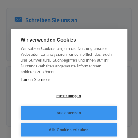
Schreiben Sie uns an
Wir antworten innerhalb von 24 Stunden.
Wir verwenden Cookies
Wir setzen Cookies ein, um die Nutzung unserer
Kontaktformular
Webseiten zu analysieren, einschließlich des Such
und Surfverlaufs, Suchbegriffen und Ihnen auf Ihr
Nutzungsverhalten angepasste Informationen
anbieten zu können.
Rufen Sie uns an
Lernen Sie mehr
Einstellungen
Per Telefon helfen wir Ihnen am schnellsten
weiter.
Alle ablehnen
+49 (0)761 45 62 62 122
Alle Cookies erlauben