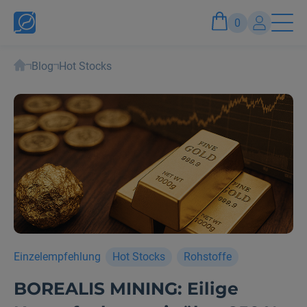
0
Blog
Hot Stocks
Konto
Anmelden und Vorteile genießen
Einzelempfehlung
Hot Stocks
Rohstoffe
BOREALIS MINING: Eilige