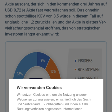
Aktie ausgeht, der sich in den kommenden drei Jahren auf
USD 0,72 je Aktie fast verdreifachen soll. Das ohnehin
schon spottbillige KGV von 3,5 würde in diesem Fall auf
unglaubliche 1,2 zurückfallen und der Aktie in glattes Ver­
viel­fachungs­potenzial eröffnen, das von strategischen
Investoren längst erkannt wird:
Wir verwenden Cookies
Wir setzen Cookies ein, um die Nutzung unserer
Webseiten zu analysieren, einschließlich des Such
und Surfverlaufs, Suchbegriffen und Ihnen auf Ihr
Nutzungsverhalten angepasste Informationen