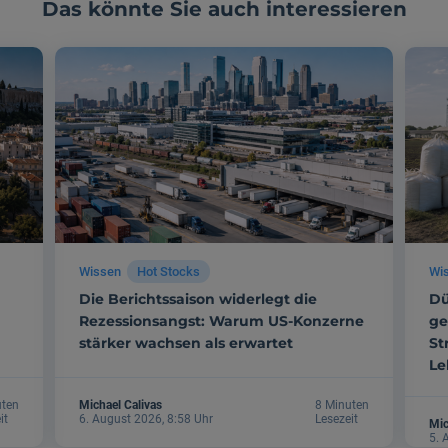
Das könnte Sie auch interessieren
Wissen
Hot Stocks
Wi
Die Berichtssaison widerlegt die
Dü
Rezessionsangst: Warum US-Konzerne
ge
stärker wachsen als erwartet
St
Le
uten
Michael Calivas
8 Minuten
it
6. August 2026, 8:58 Uhr
Lesezeit
Mic
5. 