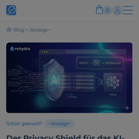
0
Blog
–Anzeige–
Konto
Anmelden und Vorteile genießen
Schon gewusst?
–Anzeige–
Der Privacy Shield für das KI-