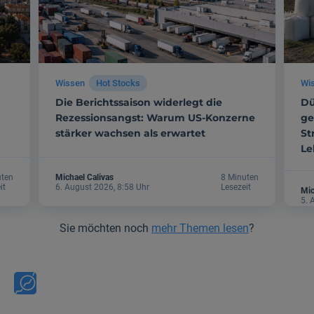
Wissen
Hot Stocks
Wi
Die Berichtssaison widerlegt die
Dü
Rezessionsangst: Warum US-Konzerne
ge
stärker wachsen als erwartet
St
Le
uten
Michael Calivas
8 Minuten
it
6. August 2026, 8:58 Uhr
Lesezeit
Mic
5. 
Sie möchten noch
mehr Themen lesen
?