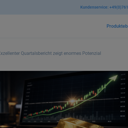
Kundenservice:
+49(0)761
Produkte
b
ellenter Quartalsbericht zeigt enormes Potenzial