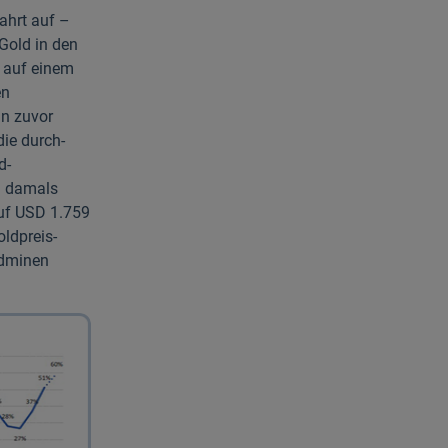
ahrt auf –
Gold in den
h auf einem
en
n zuvor
die durch­
d­
n damals
uf USD 1.759
d­preis­
ldminen