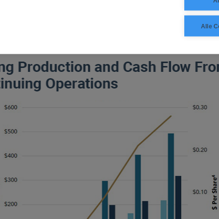
Al
n USD 2.000 und ermöglichten auf Quartalssicht einen Ebitda-G
 527 Mio. bzw. einen adjustierten Gewinn von USD 0,30 je Akti
Alle C
lick bleibt bestehen: