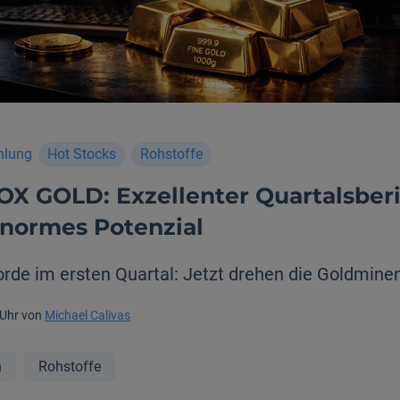
hlung
Hot Stocks
Rohstoffe
X GOLD: Exzellenter Quartalsber
enormes Potenzial
rde im ersten Quartal: Jetzt drehen die Goldmine
 Uhr von
Michael Calivas
n
Rohstoffe