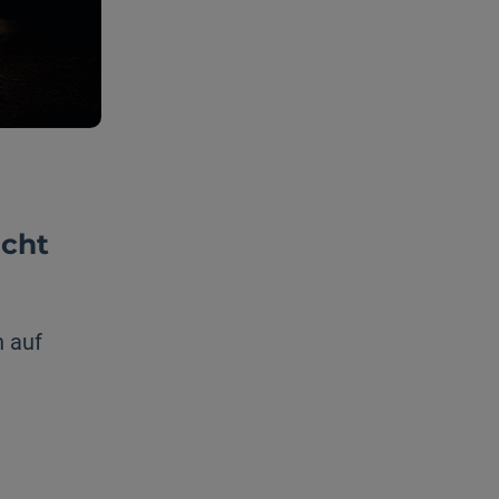
icht
n auf