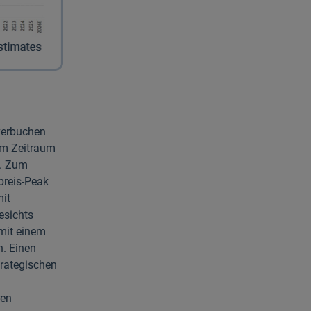
verbuchen
em Zeitraum
n. Zum
preis-Peak
mit
esichts
 mit einem
. Einen
trategischen
ren