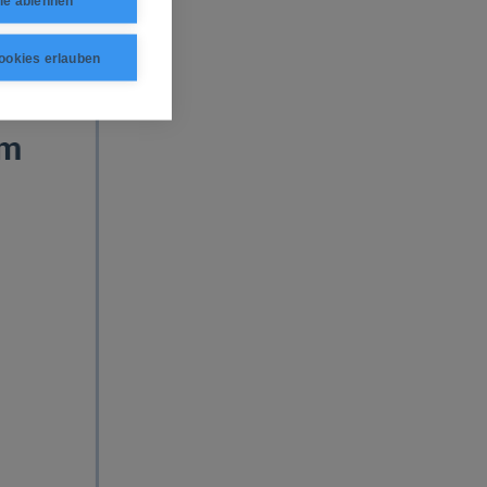
le ablehnen
ewinn in
e. Auch der
ookies erlauben