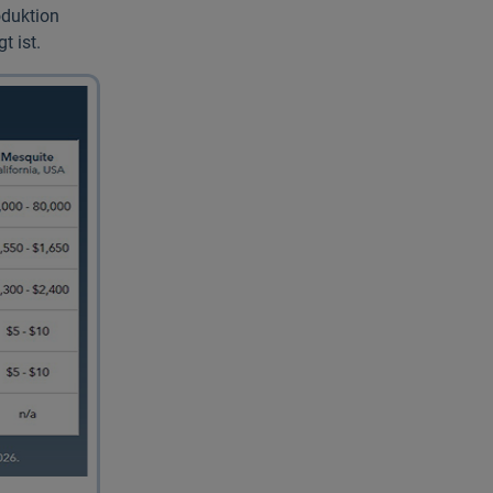
oduktion
t ist.