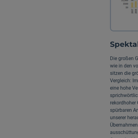
Spekta
Die großen G
wie in den v
sitzen die g
Vergleich: I
eine hohe Ve
sprichwörtli
rekordhoher 
spürbaren An
unserer hera
Übernahmen g
ausschüttung