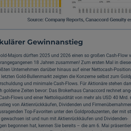
kulärer Gewinnanstieg
old-Majors dürften 2025 und 2026 einen so großen Cash-Flow 
oran­ge­gangenen 18 Jahren zusammen! Zum ersten Mal in dies
rößten Unternehmen darüber hinaus auf einer Nettocash-Positio
m letzten Gold-Bullenmarkt zeigten die Konzerne selbst zum Gold
rschuldung und minimale Cash-Flows. Für Aktionäre stehen da
ch goldene Zeiten bevor: Das Brokerhaus Canaccord rechnet ang
Cash-Flows und einer Nettoliquidität von mehr als USD 40 Mrd.
stieg von Aktienrückkäufen, Dividenden und Firmenübernahmen
us­ragenden Top-Favoriten unter den Goldproduzenten, der mit s
ewachsen ist und nun mit Aktien­rückkäufen und Dividenden­
en begonnen hat, kennen Sie bereits – die am 6. Mai präsentie