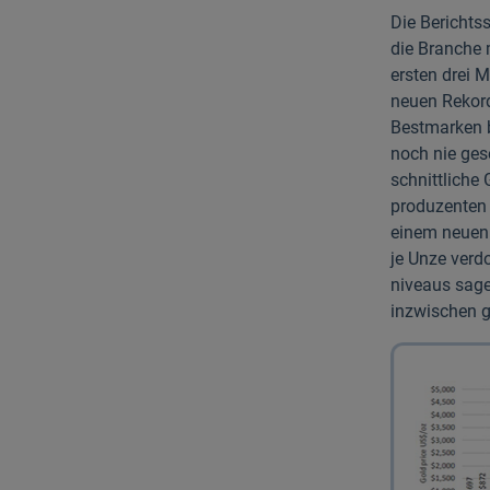
Die Berichts
die Branche 
ersten drei 
neuen Rekord
Bestmarken 
noch nie ges
schnitt­lich
produzenten
einem neuen
je Unze verd
niveaus sag
inzwischen g