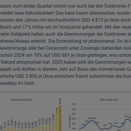
saison zum ersten Quartal nimmt nun auch bei den Goldminen F
meldet neue Rekordzahlen! Das kann kaum über­raschen, wurde 
Monaten des Jahres mit durchschnittlich USD 4.873 je Unze doc
hoch und 17 % höher als im Vorquartal gehandelt. Mit den neu
beim Goldpreis haben auch die Gewinnmargen der Goldminen ei
ehenes Niveau erreicht. Die Entwicklung ist phänomenal: So ist 
e Gewinnmarge aller bei Canaccord unter Coverage stehenden Gol
 schon 2024 um 70% auf USD 881 je Unze gestiegen, was scho
 Rekord entsprochen hat. 2025 haben sich die Gewinnmargen a
oppelt und dürften in diesem Jahr auf Basis des momentanen Gol
enhafte USD 2.800 je Unze erreichen! Damit schwimmen die Go
eradezu im Geld: