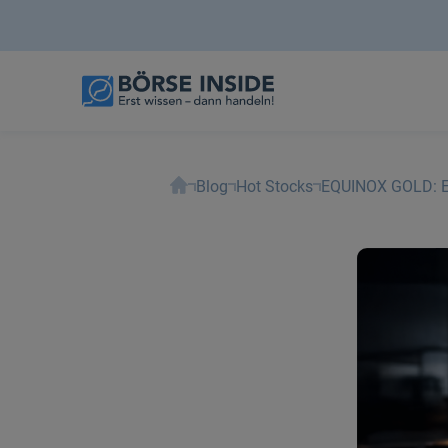
Blog
Hot Stocks
EQUINOX GOLD: Exz