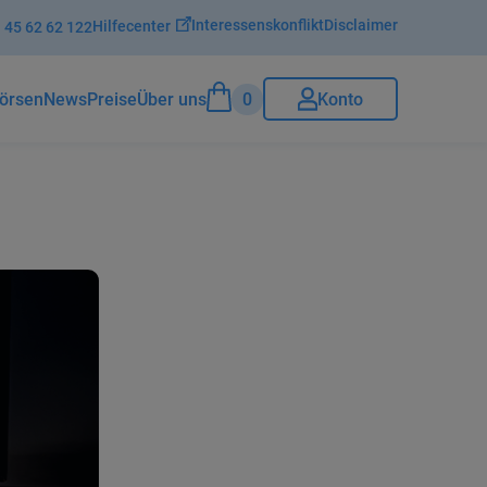
Interessenskonflikt
Disclaimer
Hilfecenter
 45 62 62 122
0
Konto
örsenNews
Preise
Über uns