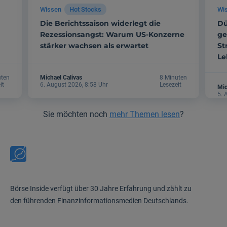
Wissen
Hot Stocks
Wi
Die Berichtssaison widerlegt die
Dü
Rezessionsangst: Warum US-Konzerne
ge
stärker wachsen als erwartet
St
Le
uten
Michael Calivas
8 Minuten
it
6. August 2026, 8:58 Uhr
Lesezeit
Mic
5. 
Sie möchten noch
mehr Themen lesen
?
Börse Inside verfügt über 30 Jahre Erfahrung und zählt zu
den führenden Finanzinformationsmedien Deutschlands.