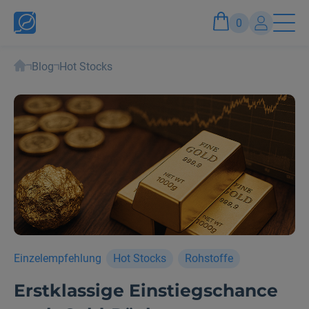
0
Blog
Hot Stocks
Konto
Anmelden und Vorteile genießen
Einzelempfehlung
Hot Stocks
Rohstoffe
Erstklassige Einstiegschance