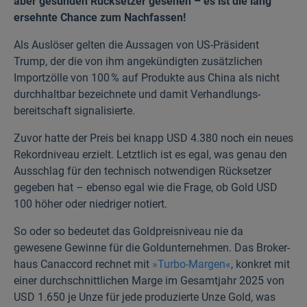
aber gesunden Rück­setzer gesehen – es ist die lang
ersehnte Chance zum Nach­fassen!
Als Auslöser gelten die Aussagen von US-Präsident
Trump, der die von ihm angekündigten zusätzlichen
Import­zölle von 100 % auf Produkte aus China als nicht
durch­halt­bar bezeichnete und damit Verhandlungs­
bereitschaft signalisierte.
Zuvor hatte der Preis bei knapp USD 4.380 noch ein neues
Rekord­niveau erzielt. Letztlich ist es egal, was genau den
Ausschlag für den technisch not­wendigen Rück­setzer
gegeben hat – ebenso egal wie die Frage, ob Gold USD
100 höher oder niedriger notiert.
So oder so bedeutet das Gold­preis­niveau nie da
gewesene Gewinne für die Gold­unternehmen. Das Broker­
haus Canaccord rechnet mit
»Turbo-Margen«
, konkret mit
einer durch­schnittlichen Marge im Gesamt­jahr 2025 von
USD 1.650 je Unze für jede produzierte Unze Gold, was