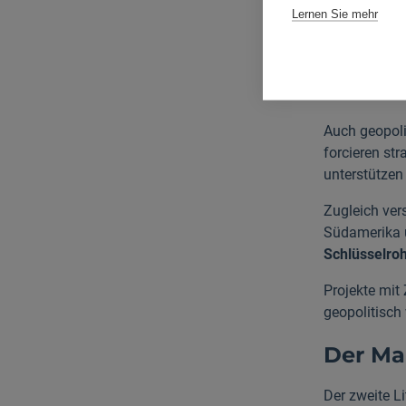
Lernen Sie mehr
verdoppeln
–
Politi
Releva
Auch geopoli
forcieren st
unterstützen
Zugleich ver
Südamerika 
Schlüsselroh
Projekte mit
geopolitisch
Der Ma
Der zweite L