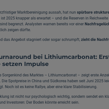
zfristiger Marktbereinigung aussah, hat nun
spürbare strukture
ist 2025 knapper als erwartet – und die Reserven in Reichweite
 sind begrenzt. Analysten warnen bereits vor einer
Nachfragelüc
lich zeigen dürfte.
 das Angebot stagniert oder sogar schrumpft,
zieht die Nachf
Turnaround bei Lithiumcarbonat: Ers
e setzen Impulse
e Sorgenkind des Marktes – Lithiumcarbonat – zeigt erste Anze
. Die Spotpreise in China und Südkorea haben seit Juni 2025 lei
gt. Noch ist es keine Rallye, aber eine klare Stabilisierung.
klung ist nicht nur psychologisch wichtig, sondern sendet ein kl
und Investoren: Der Boden könnte erreicht sein.