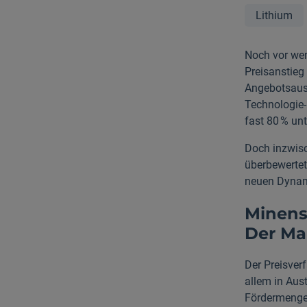
Lithium
Noch vor wen
Preisanstieg
Angebotsaus
Technologie-
fast 80 % un
Doch inzwisc
überbewertet
neuen Dynami
Minens
Der Mar
Der Preisverf
allem in Aus
Fördermenge 