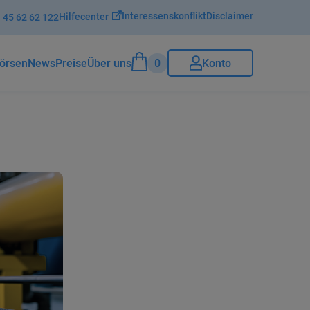
Interessenskonflikt
Disclaimer
Hilfecenter
 45 62 62 122
0
Konto
örsenNews
Preise
Über uns