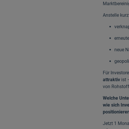
Marktbereini
Anstelle kurz
verkna
erneute
neue N
geopol
Für Investor
attraktiv
ist 
von Rohstoff
Welche Unter
wie sich Inv
positioniere
Jetzt 1 Mona