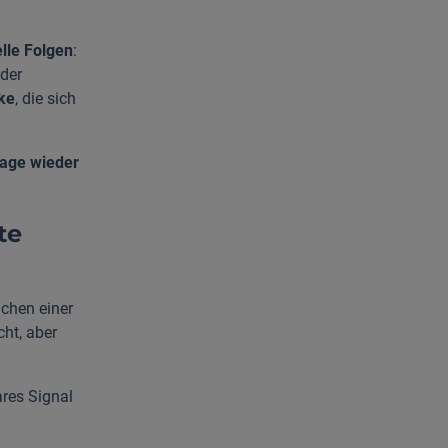
lle Folgen
:
 der
ke
, die sich
rage wieder
te
ichen einer
cht, aber
ares Signal