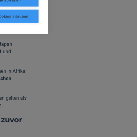
le ablehnen
ookies erlauben
 Japan
f und
en in Afrika,
schen
n gelten als
n.
 zuvor