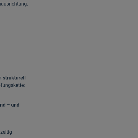
uausrichtung.
 strukturell
fungskette:
ind – und
zeitig