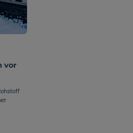
m vor
Rohstoff
her