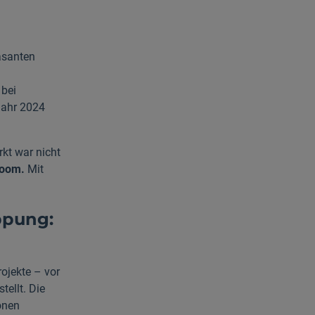
asanten
 bei
Jahr 2024
kt war nicht
Boom.
Mit
ppung:
rojekte – vor
tellt. Die
onen