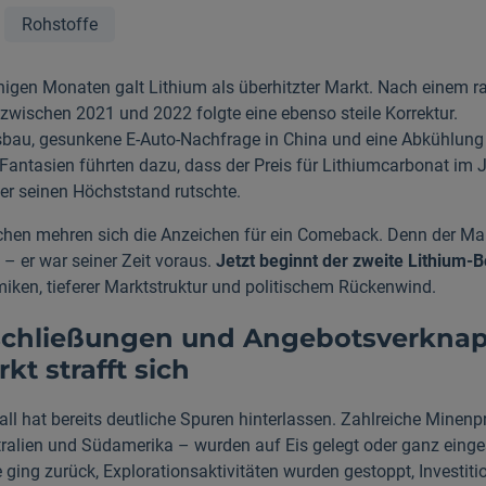
Rohstoffe
igen Monaten galt Lithium als überhitzter Markt. Nach einem r
 zwischen 2021 und 2022 folgte eine ebenso steile Korrektur.
bau, gesunkene E-Auto-Nachfrage in China und eine Abkühlung
Fantasien führten dazu, dass der Preis für Lithiumcarbonat im 
ter seinen Höchststand rutschte.
hen mehren sich die Anzeichen für ein Comeback. Denn der Mar
 – er war seiner Zeit voraus.
Jetzt beginnt der zweite Lithium-
ken, tieferer Marktstruktur und politischem Rückenwind.
chließungen und Angebotsverkna
kt strafft sich
all hat bereits deutliche Spuren hinterlassen. Zahlreiche Minenp
tralien und Südamerika – wurden auf Eis gelegt oder ganz einges
ging zurück, Explorationsaktivitäten wurden gestoppt, Investiti