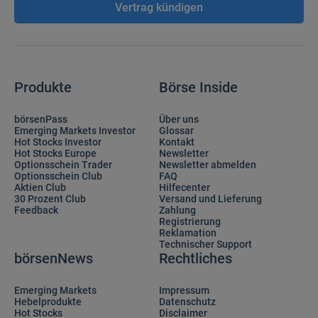
Vertrag kündigen
Produkte
Börse Inside
börsenPass
Über uns
Emerging Markets Investor
Glossar
Hot Stocks Investor
Kontakt
Hot Stocks Europe
Newsletter
Optionsschein Trader
Newsletter abmelden
Optionsschein Club
FAQ
Aktien Club
Hilfecenter
30 Prozent Club
Versand und Lieferung
Feedback
Zahlung
Registrierung
Reklamation
Technischer Support
börsenNews
Rechtliches
Emerging Markets
Impressum
Hebelprodukte
Datenschutz
Hot Stocks
Disclaimer