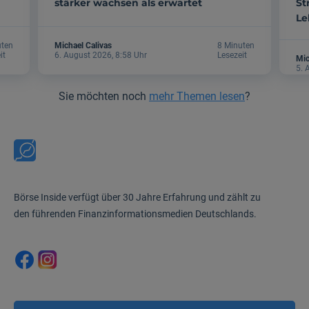
stärker wachsen als erwartet
St
Le
uten
Michael Calivas
8 Minuten
it
6. August 2026, 8:58 Uhr
Lesezeit
Mic
5. 
Sie möchten noch
mehr Themen lesen
?
Börse Inside verfügt über 30 Jahre Erfahrung und zählt zu
den führenden Finanzinformationsmedien Deutschlands.